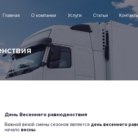
Главная
О компании
Услуги
Статьи
Контакт
енствия
День Весеннего равноденствия
Важной вехой смены сезонов является
день
весеннего
рав
начало
весны
.