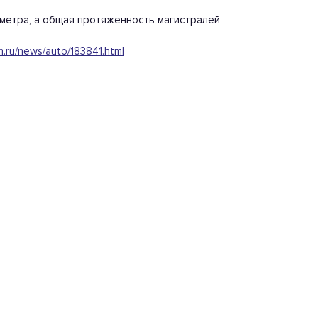
ометра, а общая протяженность магистралей
h.ru/news/auto/183841.html